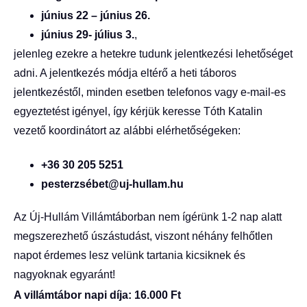
június 22 – június 26.
június 29- július 3.
,
jelenleg ezekre a hetekre tudunk jelentkezési lehetőséget
adni. A jelentkezés módja eltérő a heti táboros
jelentkezéstől, minden esetben telefonos vagy e-mail-es
egyeztetést igényel, így kérjük keresse Tóth Katalin
vezető koordinátort az alábbi elérhetőségeken:
+36 30 205 5251
pesterzsébet@uj-hullam.hu
Az Új-Hullám Villámtáborban nem ígérünk 1-2 nap alatt
megszerezhető úszástudást, viszont néhány felhőtlen
napot érdemes lesz velünk tartania kicsiknek és
nagyoknak egyaránt!
A villámtábor napi díja: 16.000 Ft