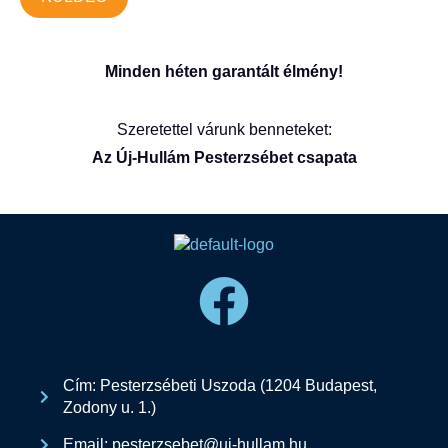
Minden héten garantált élmény!
Szeretettel várunk benneteket:
Az Új-Hullám Pesterzsébet csapata
Cím: Pesterzsébeti Uszoda (1204 Budapest,
Zodony u. 1.)
Email: pesterzsebet@uj-hullam.hu