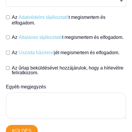
Az
Adatvédelmi tájékoztató
t megismertem és
elfogadom.
Az
Általános tájékoztató
t megismertem és elfogadom.
Az
Uszoda házirend
jét megismertem és elfogadom.
Az űrlap beküldésével hozzájárulok, hogy a hírlevélre
feliratkozom.
Egyéb megjegyzés
KÜLDÉS