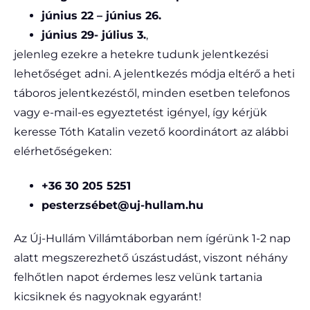
június 22 – június 26.
június 29- július 3.
,
jelenleg ezekre a hetekre tudunk jelentkezési
lehetőséget adni. A jelentkezés módja eltérő a heti
táboros jelentkezéstől, minden esetben telefonos
vagy e-mail-es egyeztetést igényel, így kérjük
keresse Tóth Katalin vezető koordinátort az alábbi
elérhetőségeken:
+36 30 205 5251
pesterzsébet@uj-hullam.hu
Az Új-Hullám Villámtáborban nem ígérünk 1-2 nap
alatt megszerezhető úszástudást, viszont néhány
felhőtlen napot érdemes lesz velünk tartania
kicsiknek és nagyoknak egyaránt!