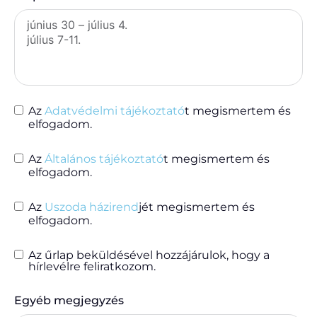
Az
Adatvédelmi tájékoztató
t megismertem és
elfogadom.
Az
Általános tájékoztató
t megismertem és
elfogadom.
Az
Uszoda házirend
jét megismertem és
elfogadom.
Az űrlap beküldésével hozzájárulok, hogy a
hírlevélre feliratkozom.
Egyéb megjegyzés